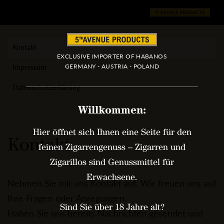
Direkt
zum
Inhalt
Kontakt
Hauptnavigation
EXCLUSIVE IMPORTER OF HABANOS
Impressum
GERMANY - AUSTRIA - POLAND
Datenschutzerklärung
Willkommen:
Hier öffnet sich Ihnen eine Seite für den
Kontakt
feinen Zigarrengenuss – Zigarren und
Zigarillos sind Genussmittel für
Erwachsene.
Nehmen Sie mit uns Kontakt auf. Wir freuen uns auf
Ihre Fragen oder Anregungen.
Sind Sie über 18 Jahre alt?
Haben Sie uns bereits Nachrichten gesendet und