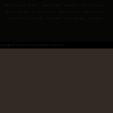
Por Larrañaga
Punch
Quai d’Orsay
Quintero
Rafael González
Ramón Allones
Romeo y Julieta
Saint Luis Rey
San Cristóbal
Sancho Panza
Trinidad
VegaFina
Vegas Robaina
Vegueros
Copyright © 2026 5th Avenue. Alle Rechte vorbehalten.