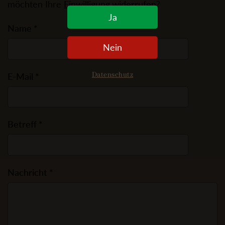
möchten Ihre
Einwilligung widerrufen
?
Ja
Name *
Nein
E-Mail *
Datenschutz
Betreff *
Nachricht *