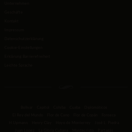
Unternehmen
Geschäfte
Kontakt
Impressum
Datenschutzerklärung
Cookie-Einstellungen
Erklärung Barrierefreiheit
Leichte Sprache
Bolívar
Capitol
Cohiba
Cuaba
Diplomáticos
El Rey del Mundo
Flor de Cano
Flor de Copán
Fonseca
H.Upmann
Henry Clay
Hoyo de Monterrey
José L. Piedra
Juan Lopez
La Gloria Cubana
Montecristo
Partagás