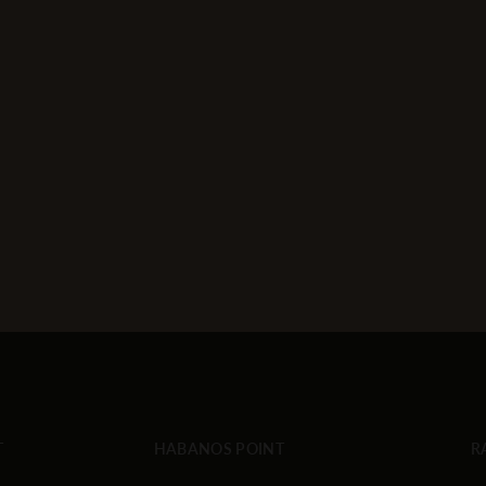
T
HABANOS POINT
R