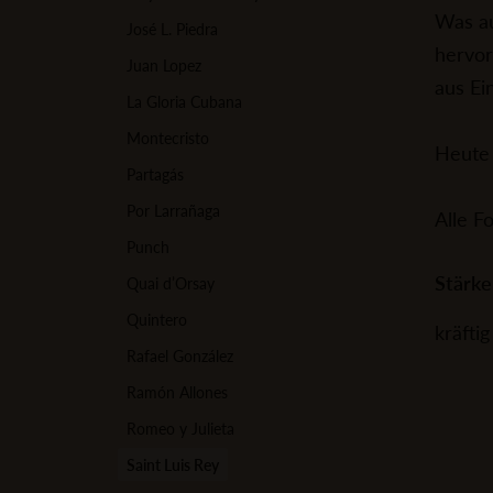
Was au
José L. Piedra
hervor
Juan Lopez
aus Ei
La Gloria Cubana
Montecristo
Heute 
Partagás
Por Larrañaga
Alle F
Punch
Stärke
Quai d’Orsay
Quintero
kräftig
Rafael González
Ramón Allones
Romeo y Julieta
Saint Luis Rey