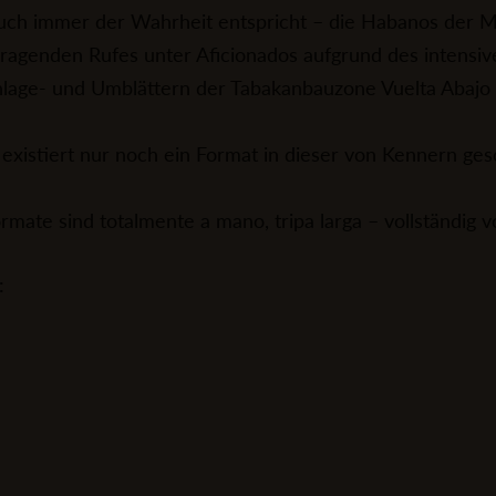
ch immer der Wahrheit entspricht – die Habanos der 
ragenden Rufes unter Aficionados aufgrund des intensi
nlage- und Umblättern der Tabakanbauzone Vuelta Abajo h
existiert nur noch ein Format in dieser von Kennern gesc
ormate sind totalmente a mano, tripa larga – vollständig v
: