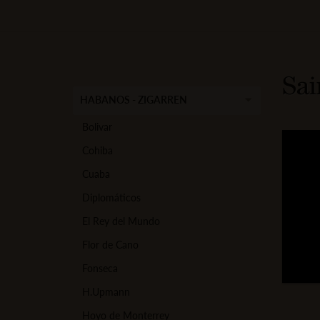
Sai
HABANOS - ZIGARREN
Hauptnavigation
Bolivar
Image
Cohiba
Cuaba
Diplomáticos
El Rey del Mundo
Flor de Cano
Fonseca
H.Upmann
Hoyo de Monterrey