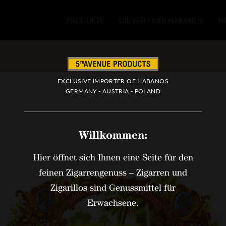
Direkt
Main
zum
PRODUKTE
DIE WELT DER HABANOS
N
Inhalt
navigation
EXCLUSIVE IMPORTER OF HABANOS
GERMANY - AUSTRIA - POLAND
Willkommen:
Hier öffnet sich Ihnen eine Seite für den
feinen Zigarrengenuss – Zigarren und
Zigarillos sind Genussmittel für
Erwachsene.