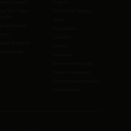
banos Zigarren
Produkte
ban Mini Cigars -
Die Welt der Habanos
garillos
News
garren Formate
Unternehmen
ärken
Geschäfte
banos Preislisten
Kontakt
garren-Finder
Impressum
Datenschutzerklärung
Cookie-Einstellungen
Erklärung Barrierefreiheit
Leichte Sprache