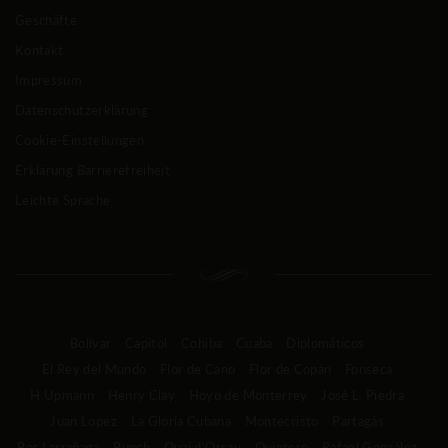
Geschäfte
Kontakt
Impressum
Datenschutzerklärung
Cookie-Einstellungen
Erklärung Barrierefreiheit
Leichte Sprache
Bolívar
Capitol
Cohiba
Cuaba
Diplomáticos
El Rey del Mundo
Flor de Cano
Flor de Copán
Fonseca
H.Upmann
Henry Clay
Hoyo de Monterrey
José L. Piedra
Juan Lopez
La Gloria Cubana
Montecristo
Partagás
Por Larrañaga
Punch
Quai d’Orsay
Quintero
Rafael González