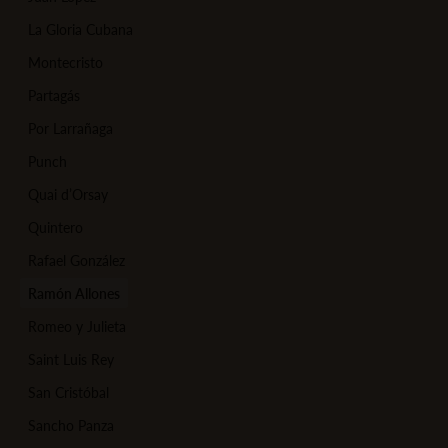
La Gloria Cubana
Montecristo
Partagás
Por Larrañaga
Punch
Quai d’Orsay
Quintero
Rafael González
Ramón Allones
Romeo y Julieta
Saint Luis Rey
San Cristóbal
Sancho Panza