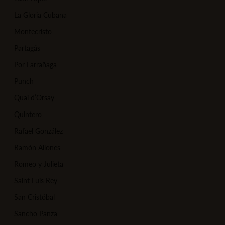
La Gloria Cubana
Montecristo
Partagás
Por Larrañaga
Punch
Quai d’Orsay
Quintero
Rafael González
Ramón Allones
Romeo y Julieta
Saint Luis Rey
San Cristóbal
Sancho Panza